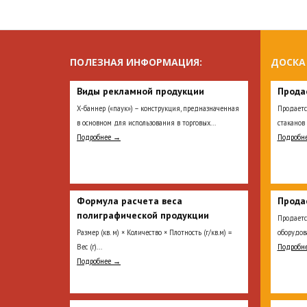
ПОЛЕЗНАЯ ИНФОРМАЦИЯ:
ДОСКА
Виды рекламной продукции
Прода
Х-баннер («паук») – конструкция, предназначенная
Продаетс
в основном для использования в торговых...
стаканов 
Подробнее →
Подробн
Формула расчета веса
Прода
полиграфической продукции
Продает
Размер (кв. м) × Количество × Плотность (г/кв.м) =
оборудова
Вес (г)...
Подробн
Подробнее →