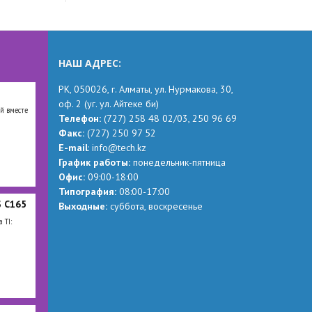
НАШ АДРЕС:
РК,
050026, г. Алматы, ул. Нурмакова, 30,
оф.
2
(уг.
ул. Айтеке
би
)
й вместе
Телефон:
(727) 258 48 02
/03,
250 96 69
Факс:
(727) 250 97 52
Е-mail
:
info@tech.kz
График работы:
понедельник-пятница
Офис:
09:00-18:00
Типография:
08:00-17:00
 C165
Выходные:
суббота, воскресенье
 TI: