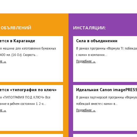
 ОБЪЯВЛЕНИЙ
ИНСТАЛЯЦИИ:
ется в Караганде
Сила в объединении
я машина для изготовления бумажных
В рамках программы «Формула TI: побежда
400 мл. (16 Oz). Скорость...
с нами» в компании...
ее →
Подробнее →
ется «типография по ключ»
Идеальная Сanon imagePRESS
ся «ТИПОГРАФИЯ ПОД КЛЮЧ» Все
В рамках партнерской программы «Формула
ние в рабчем состоянии 1. 2-х...
побеждай вместе с нами» в...
ее →
Подробнее →