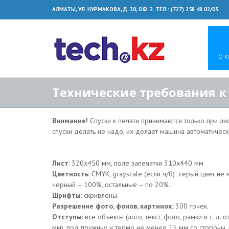
АЛМАТЫ, УЛ. НУРМАКОВА, Д. 30, ОФ. 2. ТЕЛ.: (727) 258 48 02/03
О 
Технические требования 
Внимание!
Спуски к печати принимаются только при ли
спуски делать не надо, их делает машина автоматичес
Лист
: 320х450 мм, поле запечатки 310х440 мм
Цветность
: CMYK, grayscale (если ч/б); серый цвет н
черный – 100%, остальные – по 20%.
Шрифты
: скривлены.
Разрешение фото, фонов, картинок:
300 точек.
Отступы
: все объекты (лого, текст, фото, рамки и т. д.
мм), под пружину и термо не менее 15 мм со стороны, 