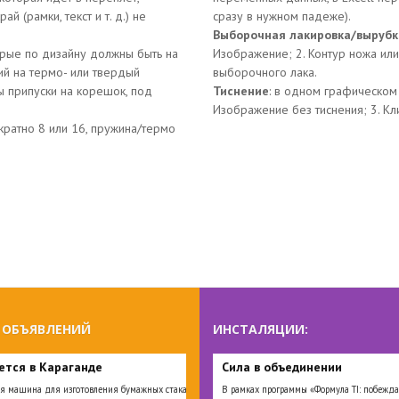
 (рамки, текст и т. д.) не
сразу в нужном падеже).
Выборочная лакировка/вырубк
орые по дизайну должны быть на
Изображение; 2. Контур ножа ил
ий на термо- или твердый
выборочного лака.
ы припуски на корешок, под
Тиснение
: в одном графическом 
Изображение без тиснения; 3. Кл
кратно 8 или 16, пружина/термо
 ОБЪЯВЛЕНИЙ
ИНСТАЛЯЦИИ:
ется в Караганде
Сила в объединении
я машина для изготовления бумажных стаканов
В рамках программы «Формула TI: побежда