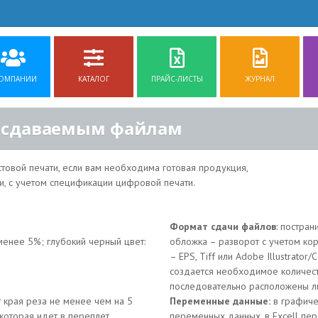
КОМПАНИИ
КАТАЛОГ
ПРАЙС-ЛИСТЫ
ЖУРНАЛ
к сдаваемым файлам
стовой печати, если вам необходима готовая продукция,
ки, с учетом спецификации цифровой печати.
Формат сдачи файлов
: постра
е менее 5%; глубокий черный цвет:
обложка – разворот с учетом коре
– EPS, Tiff или Adobe Illustrato
создается необходимое количес
последовательно расположены л
 от края реза не менее чем на 5
Переменные данные:
в графиче
которая идет в переплет,
переменных данных, в Excell пе