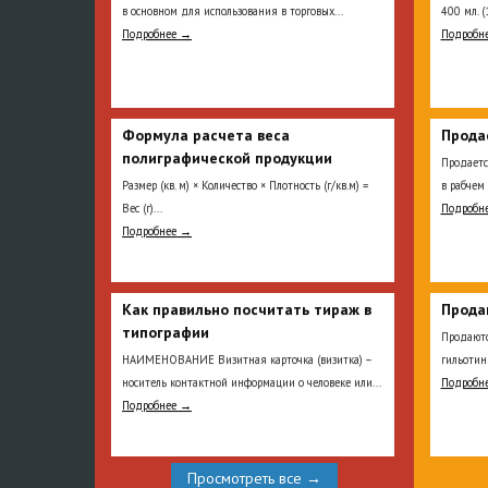
в основном для использования в торговых...
400 мл. (
Подробнее →
Подробн
Формула расчета веса
Прода
полиграфической продукции
Продает
Размер (кв. м) × Количество × Плотность (г/кв.м) =
в рабчем 
Вес (г)...
Подробн
Подробнее →
Как правильно посчитать тираж в
Прода
типографии
Продаютс
НАИМЕНОВАНИЕ Визитная карточка (визитка) –
гильотин
носитель контактной информации о человеке или...
Подробн
Подробнее →
Просмотреть все →