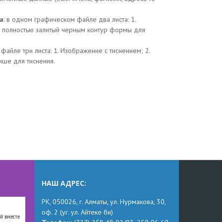
а
: в одном графическом файле два листа: 1.
и полностью залитый черным контур формы для
файле три листа: 1. Изображение с тиснением; 2.
ише для тиснения.
НАШ АДРЕС:
РК,
050026, г. Алматы, ул. Нурмакова, 30,
оф.
2
(уг.
ул. Айтеке
би
)
й вместе