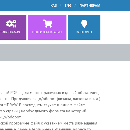
КАЗ
ENG
ПАРТНЕРАМ
ТИПОГРАФИЯ
ИНТЕРНЕТ-МАГАЗИН
КОНТАКТЫ
ничный PDF – для многостраничных изданий обязателен,
шка. Продукция лицо/оборот (визитка, листовка и т. д.)
r/CorelDRAW. В последнем случае в одном файле
тво страниц необходимого формата на который
ицо/оборот.
ской программе файл с указанием места размещения
ременные данные (если имена, фамилии, адреса то