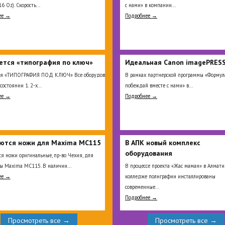
16 Oz). Скорость...
с нами» в компании...
ее →
Подробнее →
ется «типография по ключ»
Идеальная Сanon imagePRESS
ся «ТИПОГРАФИЯ ПОД КЛЮЧ» Все оборудование
В рамках партнерской программы «Формула
состоянии 1. 2-х...
побеждай вместе с нами» в...
ее →
Подробнее →
ются ножи для Maxima MC115
В АПК новый комплекс
оборудования
я ножи оригинальные, пр-во Чехия, для
ы Maxima MC115. В наличии...
В процессе проекта «Жас маман» в Алмат
ее →
колледже полиграфии инсталлированы
современные...
Подробнее →
Просмотреть все →
Просмотреть все →