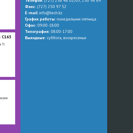
Телефон:
(727) 258 48 02
/03,
250 96 69
Факс:
(727) 250 97 52
Е-mail
:
info@tech.kz
График работы:
понедельник-пятница
Офис:
09:00-18:00
Типография:
08:00-17:00
 C165
Выходные:
суббота, воскресенье
 TI:
инском