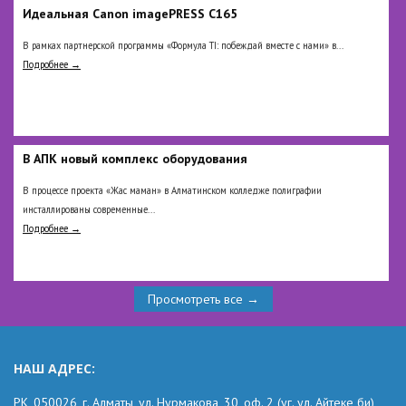
Идеальная Сanon imagePRESS C165
В рамках партнерской программы «Формула TI: побеждай вместе с нами» в...
Подробнее →
В АПК новый комплекс оборудования
В процессе проекта «Жас маман» в Алматинском колледже полиграфии
инсталлированы современные...
Подробнее →
Просмотреть все →
НАШ АДРЕС:
РК,
050026, г. Алматы, ул. Нурмакова, 30, оф.
2
(уг.
ул. Айтеке
би
)