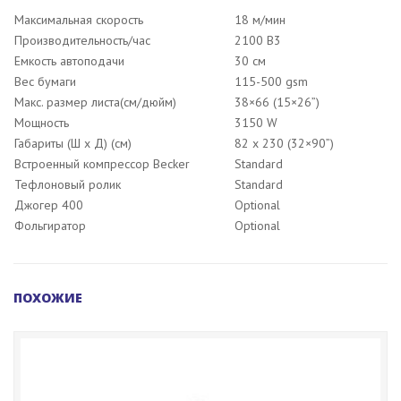
Максимальная скорость
18 м/мин
Производительность/час
2100 B3
Емкость автоподачи
30 см
Вес бумаги
115-500 gsm
Макс. размер листа(см/дюйм)
38×66 (15×26”)
Мощность
3150 W
Габариты (Ш x Д) (см)
82 x 230 (32×90”)
Встроенный компрессор Becker
Standard
Тефлоновый ролик
Standard
Джогер 400
Optional
Фольгиратор
Optional
ПОХОЖИЕ