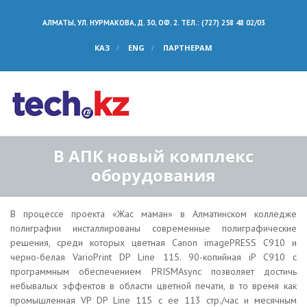
АЛМАТЫ, УЛ. НУРМАКОВА, Д. 30, ОФ. 2. ТЕЛ.: (727) 258 48 02/03
КАЗ
ENG
ПАРТНЕРАМ
В АПК новый комплекс
оборудования
В процессе проекта «Жас маман» в Алматинском колледже
полиграфии инсталлированы современные полиграфические
решения, среди которых цветная Сanon imagePRESS C910 и
черно-белая VarioPrint DP Line 115. 90-копийная iP C910 c
программным обеспечением PRISMAsync позволяет достичь
небывалых эффектов в области цветной печати, в то время как
промышленная VP DP Line 115 c ее 113 стр./час и месячным