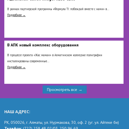
В рамках партнерской программы «Формула TI: побеждай вместе с нами» в...
Подробнее →
В АПК новый комплекс оборудования
В процессе проекта «Жас маман» в Алматинском колледже полиграфии
инсталлированы современные...
Подробнее →
Просмотреть все →
НАШ АДРЕС:
РК,
050026, г. Алматы, ул. Нурмакова, 30, оф.
2
(уг.
ул. Айтеке
би
)
Телефон:
(727) 258 48 02
/03,
250 96 69