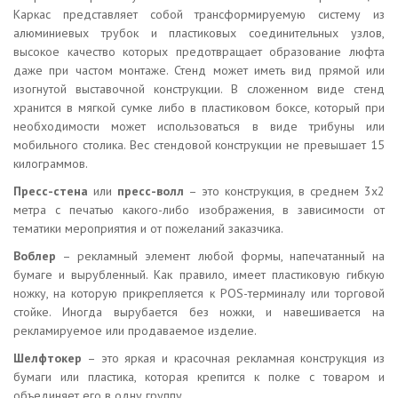
Каркас представляет собой трансформируемую систему из
алюминиевых трубок и пластиковых соединительных узлов,
высокое качество которых предотвращает образование люфта
даже при частом монтаже. Стенд может иметь вид прямой или
изогнутой выставочной конструкции. В сложенном виде стенд
хранится в мягкой сумке либо в пластиковом боксе, который при
необходимости может использоваться в виде трибуны или
мобильного столика. Вес стендовой конструкции не превышает 15
килограммов.
Пресс-стена
или
пресс-волл
– это конструкция, в среднем 3х2
метра с печатью какого-либо изображения, в зависимости от
тематики мероприятия и от пожеланий заказчика.
Воблер
– рекламный элемент любой формы, напечатанный на
бумаге и вырубленный. Как правило, имеет пластиковую гибкую
ножку, на которую прикрепляется к POS-терминалу или торговой
стойке. Иногда вырубается без ножки, и навешивается на
рекламируемое или продаваемое изделие.
Шелфтокер
– это яркая и красочная рекламная конструкция из
бумаги или пластика, которая крепится к полке с товаром и
объединяет его в одну группу.