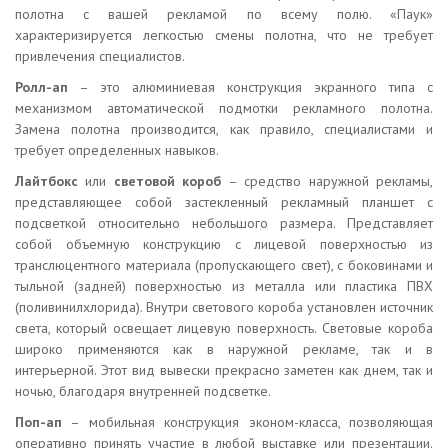
полотна с вашей рекламой по всему полю. «Паук»
характеризируется легкостью смены полотна, что не требует
привлечения специалистов.
Ролл-ап
– это алюминиевая конструкция экранного типа с
механизмом автоматической подмотки рекламного полотна.
Замена полотна производится, как правило, специалистами и
требует определенных навыков.
Лайтбокс
или
световой короб
– средство наружной рекламы,
представляющее собой застекленный рекламный планшет с
подсветкой относительно небольшого размера. Представляет
собой объемную конструкцию с лицевой поверхностью из
транслюцентного материала (пропускающего свет), с боковинами и
тыльной (задней) поверхностью из металла или пластика ПВХ
(поливинилхлорида). Внутри светового короба установлен источник
света, который освещает лицевую поверхность. Световые короба
широко применяются как в наружной рекламе, так и в
интерьерной. Этот вид вывески прекрасно заметен как днем, так и
ночью, благодаря внутренней подсветке.
Поп-ап
– мобильная конструкция эконом-класса, позволяющая
оперативно принять участие в любой выставке или презентации.