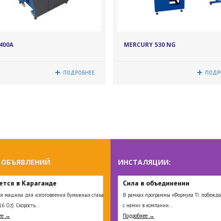
17049
17056
400A
MERCURY 530 NG
ПОДРОБНЕЕ
ПОДР
 ОБЪЯВЛЕНИЙ
ИНСТАЛЯЦИИ:
ется в Караганде
Сила в объединении
я машина для изготовления бумажных стаканов
В рамках программы «Формула TI: побежда
16 Oz). Скорость...
с нами» в компании...
ее →
Подробнее →