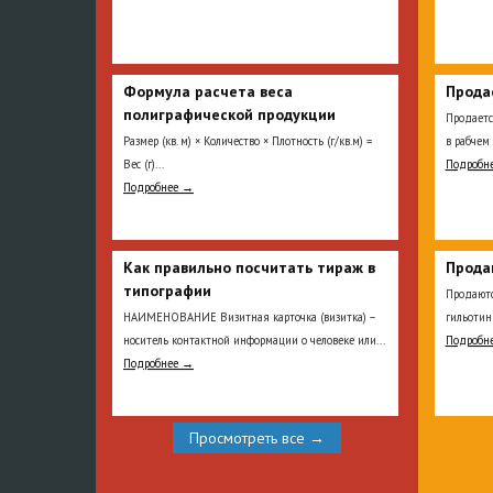
Формула расчета веса
Прода
полиграфической продукции
Продает
Размер (кв. м) × Количество × Плотность (г/кв.м) =
в рабчем 
Вес (г)...
Подробн
Подробнее →
Как правильно посчитать тираж в
Прода
типографии
Продаютс
НАИМЕНОВАНИЕ Визитная карточка (визитка) –
гильотин
носитель контактной информации о человеке или...
Подробн
Подробнее →
Просмотреть все →