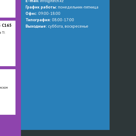
Е-mail
:
info@tech.kz
График работы:
понедельник-пятница
Офис:
09:00-18:00
Типография:
08:00-17:00
 C165
Выходные:
суббота, воскресенье
 TI:
инском