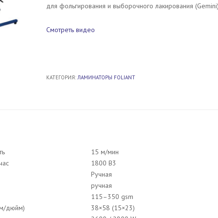
для фольгирования и выборочного лакирования (Gemini)
Смотреть видео
КАТЕГОРИЯ:
ЛАМИНАТОРЫ FOLIANT
ть
15 м/мин
час
1800 B3
Ручная
ручная
115–350 gsm
см/дюйм)
38×58 (15×23)