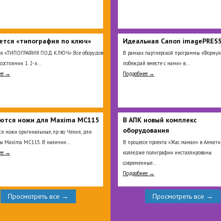
ется «типография по ключ»
Идеальная Сanon imagePRESS
ся «ТИПОГРАФИЯ ПОД КЛЮЧ» Все оборудование
В рамках партнерской программы «Формула
состоянии 1. 2-х...
побеждай вместе с нами» в...
ее →
Подробнее →
ются ножи для Maxima MC115
В АПК новый комплекс
оборудования
я ножи оригинальные, пр-во Чехия, для
ы Maxima MC115. В наличии...
В процессе проекта «Жас маман» в Алмат
ее →
колледже полиграфии инсталлированы
современные...
Подробнее →
Просмотреть все →
Просмотреть все →