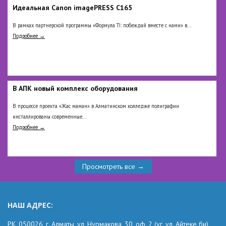
Идеальная Сanon imagePRESS C165
В рамках партнерской программы «Формула TI: побеждай вместе с нами» в...
Подробнее →
В АПК новый комплекс оборудования
В процессе проекта «Жас маман» в Алматинском колледже полиграфии
инсталлированы современные...
Подробнее →
Просмотреть все →
НАШ АДРЕС:
РК,
050026, г. Алматы, ул. Нурмакова, 30, оф.
2
(уг.
ул. Айтеке
би
)