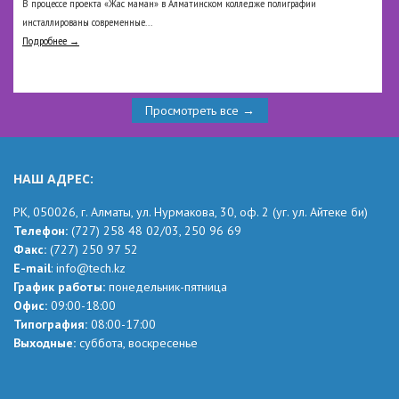
В процессе проекта «Жас маман» в Алматинском колледже полиграфии
инсталлированы современные...
Подробнее →
Просмотреть все →
НАШ АДРЕС:
РК,
050026, г. Алматы, ул. Нурмакова, 30, оф.
2
(уг.
ул. Айтеке
би
)
Телефон:
(727) 258 48 02
/03,
250 96 69
Факс:
(727) 250 97 52
Е-mail
:
info@tech.kz
График работы:
понедельник-пятница
Офис:
09:00-18:00
Типография:
08:00-17:00
Выходные:
суббота, воскресенье