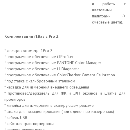
и работы с
цветовыми
палитрами (+
смесевые цвета).
Комплектация i1Basic Pro 2:
* спектрофотометр i1Pro 2
* программное обеспечение i1Profiler
* программное обеспечение PANTONE Color Manager
* программное обеспечение i1 Diagnostic
* программное обеспечение ColorChecker Camera Calibration
* подставка с калибровочным эталоном
* насадка для измерения внешнего освещения
* противовес/держатель для ЖК и ЭЛТ экранов и штатив для
проекторов
* линейка для измерения в сканирующем режиме
* шкала для позиционирования (при одиночных измерениях)
* кабель USB
* кейс для транспортировки
* краткое руководство