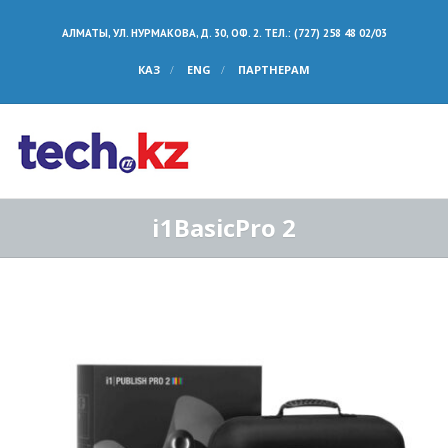
АЛМАТЫ, УЛ. НУРМАКОВА, Д. 30, ОФ. 2. ТЕЛ.: (727) 258 48 02/03
КАЗ
ENG
ПАРТНЕРАМ
i1BasicPro 2